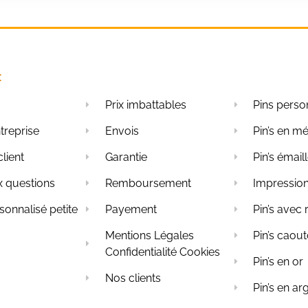
:
Prix imbattables
Pins perso
treprise
Envois
Pin’s en mé
client
Garantie
Pin’s émail
x questions
Remboursement
Impression
rsonnalisé petite
Payement
Pin’s avec 
Mentions Légales
Pin’s caou
Confidentialité Cookies
Pin’s en or
Nos clients
Pin’s en ar