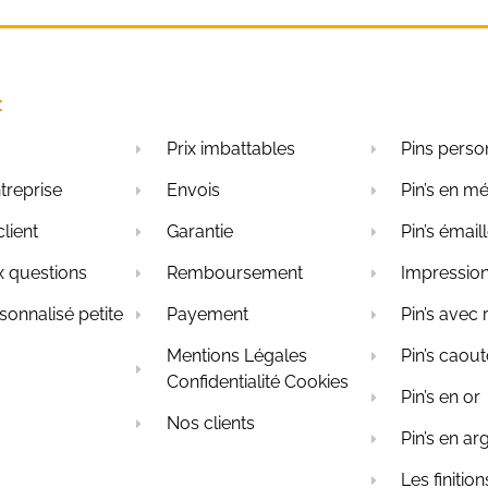
:
Prix imbattables
Pins perso
treprise
Envois
Pin’s en mé
client
Garantie
Pin’s émail
x questions
Remboursement
Impression
rsonnalisé petite
Payement
Pin’s avec 
Mentions Légales
Pin’s caou
Confidentialité Cookies
Pin’s en or
Nos clients
Pin’s en ar
Les finition