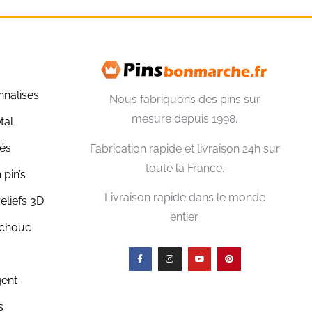
nnalises
Nous fabriquons des pins sur
mesure depuis 1998.
tal
lés
Fabrication rapide et livraison 24h sur
toute la France.
 pin’s
Livraison rapide dans le monde
reliefs 3D
entier.
tchouc
gent
s